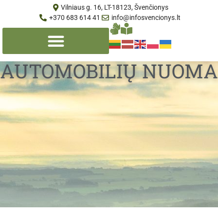
Vilniaus g. 16, LT-18123, Švenčionys
+370 683 614 41
info@infosvencionys.lt
AUTOMOBILIŲ NUOMA