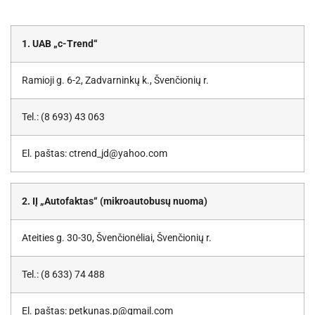
1. UAB „c-Trend“
Ramioji g. 6-2, Zadvarninkų k., Švenčionių r.
Tel.: (8 693) 43 063
El. paštas: ctrend_jd@yahoo.com
2. IĮ „Autofaktas“ (mikroautobusų nuoma)
Ateities g. 30-30, Švenčionėliai, Švenčionių r.
Tel.: (8 633) 74 488
El. paštas: petkunas.p@gmail.com