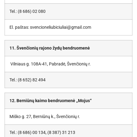
Tel.: (8 686) 02 080
El. paštas: svencioneliubiciuliai@gmail.com
11. Švenčionių rajono žydų bendruomenė
Vilniaus g. 108A-41, Pabradė, Švenčionių r.
Tel.: (8 652) 82 494
12. Berniūnų kaimo bendruomenė „Mojus“
Miško g. 27, Berniūnų k., Švenčionių r.
Tel.: (8 686) 00 134, (8 387) 31 213