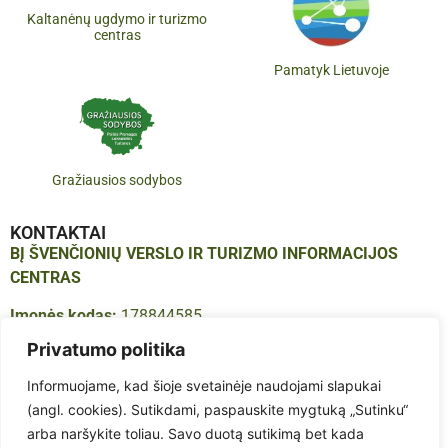
Kaltanėnų ugdymo ir turizmo
centras
Pamatyk Lietuvoje
Gražiausios sodybos
KONTAKTAI
BĮ ŠVENČIONIŲ VERSLO IR TURIZMO INFORMACIJOS
CENTRAS
Įmonės kodas:
178844585
Adresas:
Vilniaus g. 16, LT-18123, Švenčionys
Privatumo politika
Tel.:
+370 683 614 41
Informuojame, kad šioje svetainėje naudojami slapukai
El. paštas:
info@infosvencionys.lt
(angl. cookies). Sutikdami, paspauskite mygtuką „Sutinku“
arba naršykite toliau. Savo duotą sutikimą bet kada