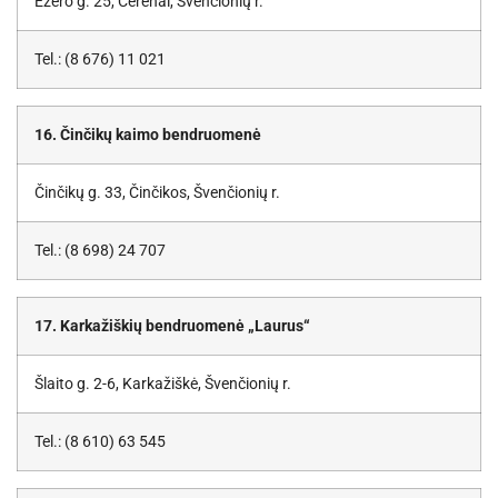
Ežero g. 25, Čerėnai, Švenčionių r.
Tel.: (8 676) 11 021
16. Činčikų kaimo bendruomenė
Činčikų g. 33, Činčikos, Švenčionių r.
Tel.: (8 698) 24 707
17. Karkažiškių bendruomenė „Laurus“
Šlaito g. 2-6, Karkažiškė, Švenčionių r.
Tel.: (8 610) 63 545