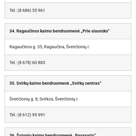
Tel.: (8 686) 55 961
34. Ragaučinos kaimo bendruomenė „Prie siauruko“
Ragaučinos g. 35, Ragaučina, Švenčionių r.
Tel.: (8 678) 60 883
35. Svirkų kaimo bendruomenė „Svirkų centras“
Švenčionių g. 8, Svirkos, Švenčionių r.
Tel.: (8 612) 95 991
36. Šutonių kaimo bendruomenė „Pavasaris“