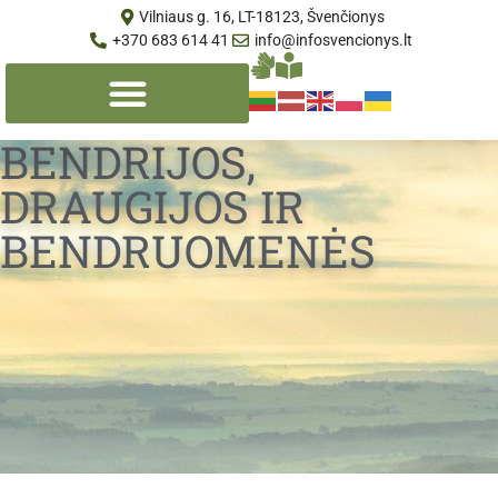
Vilniaus g. 16, LT-18123, Švenčionys
+370 683 614 41
info@infosvencionys.lt
BENDRIJOS,
DRAUGIJOS IR
BENDRUOMENĖS