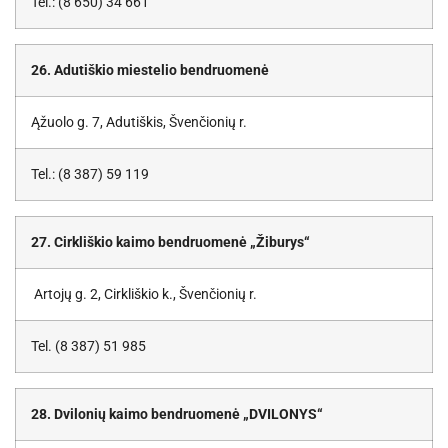
Tel.: (8 650) 34 661
26. Adutiškio miestelio bendruomenė
Ąžuolo g. 7, Adutiškis, Švenčionių r.
Tel.: (8 387) 59 119
27. Cirkliškio kaimo bendruomenė „Žiburys“
Artojų g. 2, Cirkliškio k., Švenčionių r.
Tel. (8 387) 51 985
28. Dvilonių kaimo bendruomenė „DVILONYS“