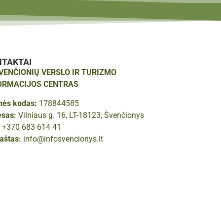
NTAKTAI
ŠVENČIONIŲ VERSLO IR TURIZMO
ORMACIJOS CENTRAS
nės kodas:
178844585
esas:
Vilniaus g. 16, LT-18123, Švenčionys
:
+370 683 614 41
paštas:
info@infosvencionys.lt