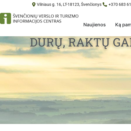
Vilniaus g. 16, LT-18123, Švenčionys
+370 683 61
Naujienos
Ką pam
DURŲ, RAKTŲ G