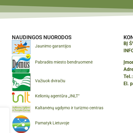
NAUDINGOS NUORODOS
KO
BĮ 
Jaunimo garantijos
INF
Įmo
Pabradės miesto bendruomenė
Adr
Tel.
Važiuok dviračiu
El. 
Kelionių agentūra „INLT“
Kaltanėnų ugdymo ir turizmo centras
Pamatyk Lietuvoje