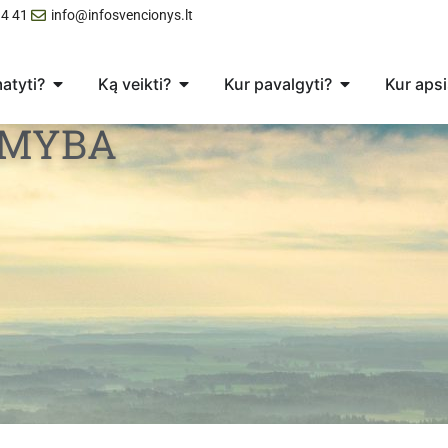
4 41
info@infosvencionys.lt
atyti?
Ką veikti?
Kur pavalgyti?
Kur apsi
AMYBA