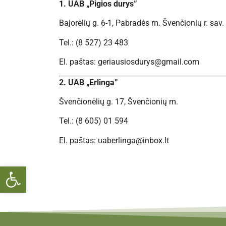
1. UAB „Pigios durys”
Bajorėlių g. 6-1, Pabradės m. Švenčionių r. sav.
Tel.: (8 527) 23 483
El. paštas: geriausiosdurys@gmail.com
2. UAB „Erlinga”
Švenčionėlių g. 17, Švenčionių m.
Tel.: (8 605) 01 594
El. paštas: uaberlinga@inbox.lt
Open toolbar