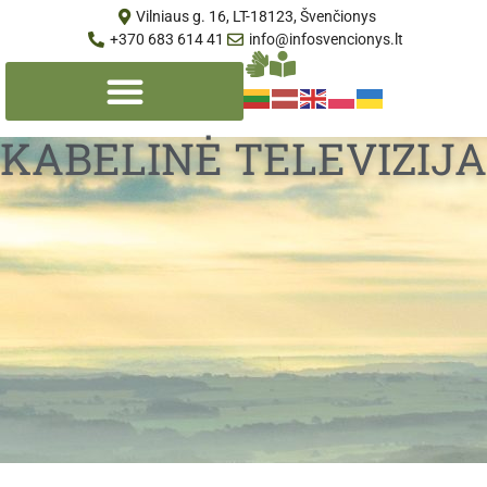
Vilniaus g. 16, LT-18123, Švenčionys
+370 683 614 41
info@infosvencionys.lt
KABELINĖ TELEVIZIJA