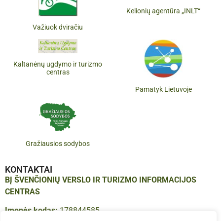
Kelionių agentūra „INLT“
Važiuok dviračiu
Kaltanėnų ugdymo ir turizmo
centras
Pamatyk Lietuvoje
Gražiausios sodybos
KONTAKTAI
BĮ ŠVENČIONIŲ VERSLO IR TURIZMO INFORMACIJOS
CENTRAS
Įmonės kodas:
178844585