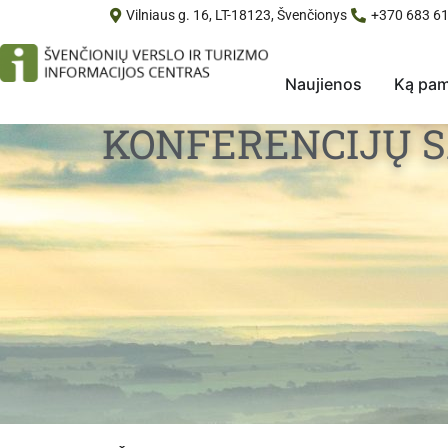
Vilniaus g. 16, LT-18123, Švenčionys
+370 683 61
Naujienos
Ką pam
KONFERENCIJŲ 