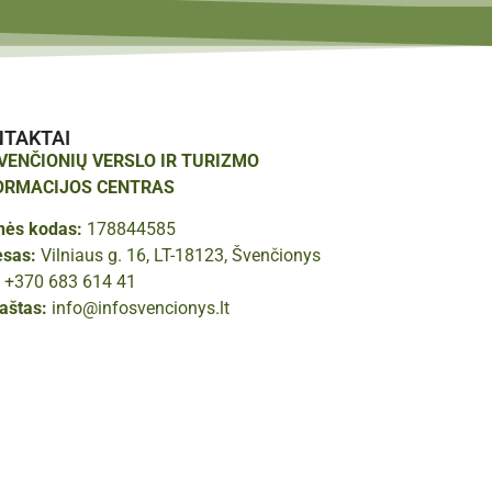
NTAKTAI
ŠVENČIONIŲ VERSLO IR TURIZMO
ORMACIJOS CENTRAS
nės kodas:
178844585
esas:
Vilniaus g. 16, LT-18123, Švenčionys
:
+370 683 614 41
paštas:
info@infosvencionys.lt