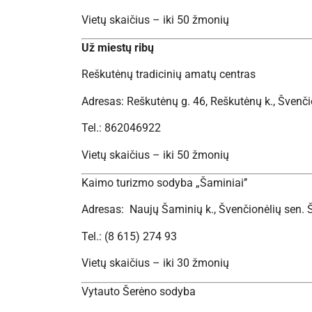
Vietų skaičius – iki 50 žmonių
Už miestų ribų
Reškutėnų tradicinių amatų centras
Adresas: Reškutėnų g. 46, Reškutėnų k., Švenčio
Tel.: 862046922
Vietų skaičius – iki 50 žmonių
Kaimo turizmo sodyba „Šaminiai’’
Adresas: Naujų Šaminių k., Švenčionėlių sen. Š
Tel.: (8 615) 274 93
Vietų skaičius – iki 30 žmonių
Vytauto Šerėno sodyba