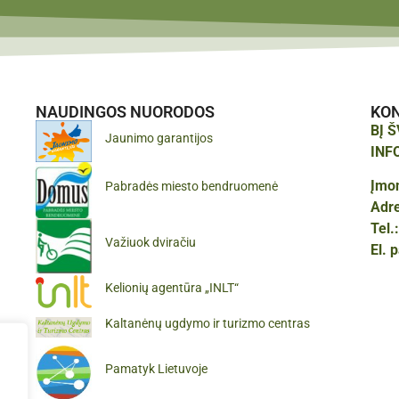
NAUDINGOS NUORODOS
KO
BĮ 
Jaunimo garantijos
INF
Įmo
Pabradės miesto bendruomenė
Adr
Tel.
Važiuok dviračiu
El. 
Kelionių agentūra „INLT“
Kaltanėnų ugdymo ir turizmo centras
Pamatyk Lietuvoje