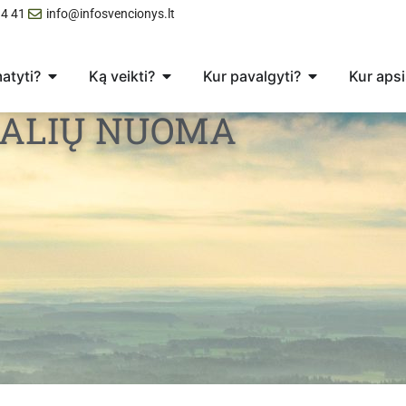
4 41
info@infosvencionys.lt
atyti?
Ką veikti?
Kur pavalgyti?
Kur apsi
SALIŲ NUOMA