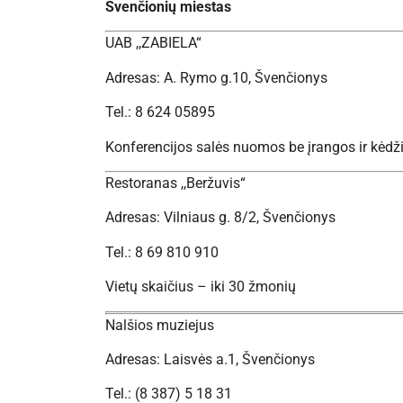
Švenčionių miestas
UAB ,,ZABIELA“
Adresas: A. Rymo g.10, Švenčionys
Tel.: 8 624 05895
Konferencijos salės nuomos be įrangos ir kėdž
Restoranas ,,Beržuvis“
Adresas: Vilniaus g. 8/2, Švenčionys
Tel.: 8 69 810 910
Vietų skaičius – iki 30 žmonių
Nalšios muziejus
Adresas: Laisvės a.1, Švenčionys
Tel.: (8 387) 5 18 31