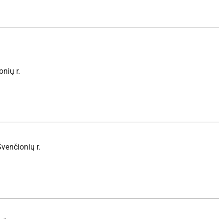
nių r.
venčionių r.