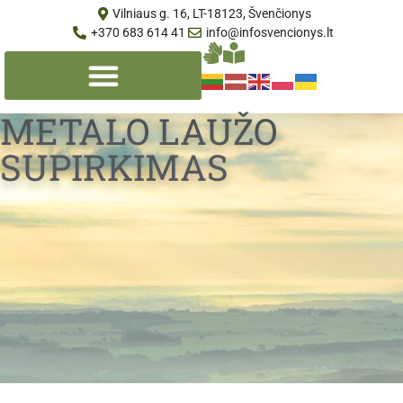
Vilniaus g. 16, LT-18123, Švenčionys
+370 683 614 41
info@infosvencionys.lt
METALO LAUŽO
SUPIRKIMAS