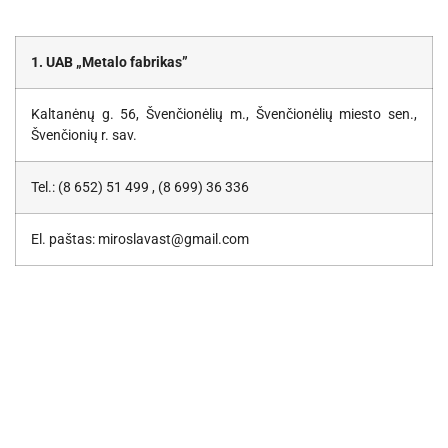
1. UAB „Metalo fabrikas”
Kaltanėnų g. 56, Švenčionėlių m., Švenčionėlių miesto sen.,
Švenčionių r. sav.
Tel.: (8 652) 51 499 , (8 699) 36 336
El. paštas: miroslavast@gmail.com