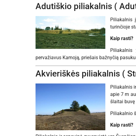
Adutiškio piliakalnis ( Adu
Piliakalnis
turinčioje s
Kaip rasti?
Piliakalnis
pervažiavus Kamoją, priešais bažnyčią pasukus 
Akvieriškės piliakalnis ( St
Piliakalnis 
apie 7 m auk
šlaitai buvę 
Piliakalnio 
Kaip rasti?