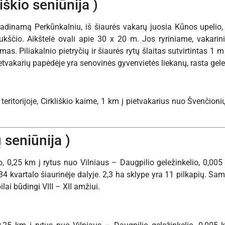
liškio seniūnija )
adinamą Perkūnkalniu, iš šiaurės vakarų juosia Kūnos upelio, iš
ščio. Aikštelė ovali apie 30 x 20 m. Jos ryriniame, vakarin
mas. Piliakalnio pietryčių ir šiaurės rytų šlaitas sutvirtintas 1
etvakarių papėdėje yra senovinės gyvenvietės liekanų, rasta gele
eritorijoje, Cirkliškio kaime, 1 km į pietvakarius nuo Švenčionių,
 seniūnija )
, 0,25 km į rytus nuo Vilniaus – Daugpilio geležinkelio, 0,005
34 kvartalo šiaurinėje dalyje. 2,3 ha sklype yra 11 pilkapių. S
lai būdingi VIII – XII amžiui.