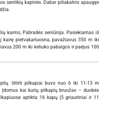
gtos sentikių kapinės. Dabar piliakalnis apaugęs
džia.
liulių kaimo, Pabradės seniūnija. Pasiekiamas iš
į kairę pietvakariuosna, pavažiavus 350 m iki
žiavus 200 m iki keliuko pabaigos ir paėjus 100
ilų. Ištirti pilkapiai buvo nuo 6 iki 11-13 m
s. Įdomus kai kurių pilkapių bruožas – duobės
kapiuose aptikta 16 kapų (5 griautiniai ir 11