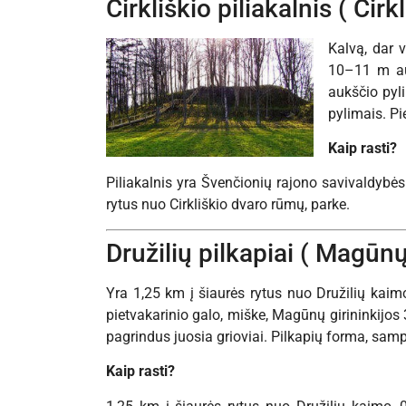
Cirkliškio piliakalnis ( Cirk
Kalvą, dar v
10–11 m auk
aukščio pyli
pylimais. Pi
Kaip rasti?
Piliakalnis yra Švenčionių rajono savivaldybės t
rytus nuo Cirkliškio dvaro rūmų, parke.
Družilių pilkapiai ( Magūnų
Yra 1,25 km į šiaurės rytus nuo Družilių kaimo
pietvakarinio galo, miške, Magūnų girininkijos 
pagrindus juosia grioviai. Pilkapių forma, sampi
Kaip rasti?