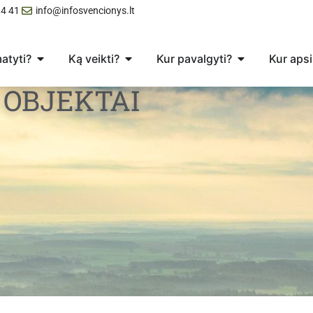
4 41
info@infosvencionys.lt
atyti?
Ką veikti?
Kur pavalgyti?
Kur apsi
 OBJEKTAI