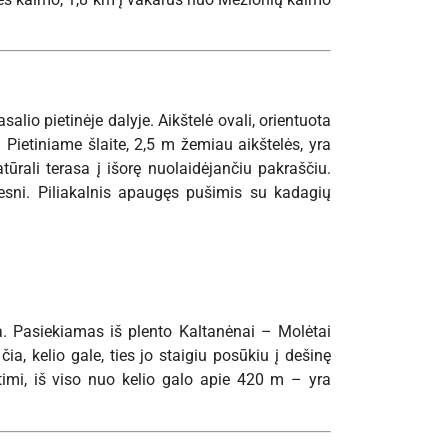
salio pietinėje dalyje. Aikštelė ovali, orientuota
 Pietiniame šlaite, 2,5 m žemiau aikštelės, yra
tūrali terasa į išorę nuolaidėjančiu pakraščiu.
mesni. Piliakalnis apaugęs pušimis su kadagių
ja. Pasiekiamas iš plento Kaltanėnai – Molėtai
ia, kelio gale, ties jo staigiu posūkiu į dešinę
yptimi, iš viso nuo kelio galo apie 420 m – yra