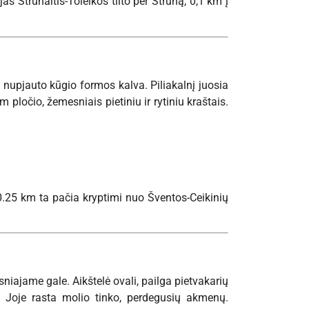
as Strūnaitis-Toleikos tilto per Strūną, 0,1 km į
, nupjauto kūgio formos kalva. Piliakalnį juosia
m pločio, žemesniais pietiniu ir rytiniu kraštais.
, 0.25 km ta pačia kryptimi nuo Šventos-Ceikinių
niajame gale. Aikštelė ovali, pailga pietvakarių
. Joje rasta molio tinko, perdegusių akmenų.