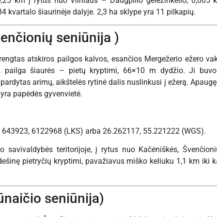
,25 km į rytus nuo Vilniaus – Daugpilio geležinkelio, 0,005 
4 kvartalo šiaurinėje dalyje. 2,3 ha sklype yra 11 pilkapių.
venčionių seniūnija )
įrengtas atskiros pailgos kalvos, esančios Mergežerio ežero vak
 pailga šiaurės – pietų kryptimi, 66×10 m dydžio. Ji buvo įt
apardytas arimų, aikštelės rytinė dalis nuslinkusi į ežerą. Apaugę
 yra papėdės gyvenvietė.
 643923, 6122968 (LKS) arba 26.262117, 55.221222 (WGS).
no savivaldybės teritorijoje, į rytus nuo Kačėniškės, Švenči
 dešinę pietryčių kryptimi, pavažiavus miško keliuku 1,1 km iki
ūnaičio seniūnija)