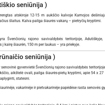
tiškio seniūnija )
 įrengtas atskiroje 12-15 m aukščio kalvoje Kamojos dešinia
tačius šlaitus. Kalva pailga šiaurės vakarų – pietryčių kryptimi.
 yra Švenčionių rajono savivaldybės teritorijoje, Adutiškyje
į kairę šiaurėn, 150 m per laukus – yra priekyje.
rūnaičio seniūnija )
ir senovinė gyvenvietė Švenčionių rajono savivaldybės teritorijoje.
ščio, aikštelė ovali, pailga šiaurės-pietų kryptimi, apie 54 x 2
aplyginti, statesni.
šiaurinėje, vakarinėje ir pietvakarinėje papėdėse rasta senovės g