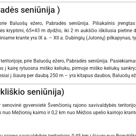
radės seniūnija )
 prie Baluošų ežero, Pabradės seniūnija. Piliakalnis įrengta
urės kryptimi, 65×43 m dydžio, iki 2 m aukščio iškilusia pietine
iniame krante yra IX a. – XII a. Dubingių (Jutonių) pilkapynas, t
teritorijoje, prie Baluošų ežero, Pabradės seniūnija. Pasiekiama
s į kairę rytuosna miško keliuku, pirmoje miško keliukų sankryž
iesiai į šiaurę per daubą 250 m – yra kitapus daubos, Baluošų ež
kliškio seniūnija)
ir senovinė gyvenvietė Švenčionių rajono savivaldybės teritorij
 nuo Mėžionių kaimo ir 0,2 km nuo Mėžios upelio kairiojo krant
ių rajono savivaldybės teritorijoje, 0,45 km į šiaurę nuo Bogut