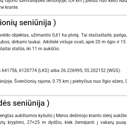
ų rajono savivaldybės teritorijoje, 0,4 km į pietus nuo kelio Nauj
me krante.
ionių seniūnija )
veldo objektas, užimantis 0,61 ha plotą. Tai stačiašlaitė, pailga
bos, dirbami laukai. Aikštelė viršuje ovali, apie 20 m ilgio ir 15 
šlaitai statūs, iki 11 m aukščio.
s 641756, 6120774 (LKS) arba 26.226995, 55.202152 (WGS).
ūnijoje, Švenčionių rajone, 0.75 km į pietryčius nuo Ilgio ežero
dės seniūnija )
įrengtas aukštumos kyšulio į Meros dešiniojo kranto slėnį aukštes
ytų kryptimi, 27×25 m dydžio, kiek žemėjanti į vakarų pusę