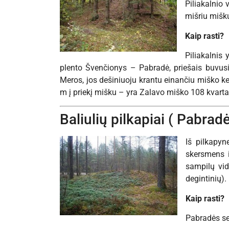
Piliakalnio 
mišriu mišku
Kaip rasti?
Piliakalnis 
plento Švenčionys – Pabradė, priešais buvusi
Meros, jos dešiniuoju krantu einančiu miško ke
m į priekį mišku – yra Zalavo miško 108 kvarta
Baliulių pilkapiai ( Pabrad
Iš pilkapyn
skersmens i
sampilų vid
degintinių).
Kaip rasti?
Pabradės se