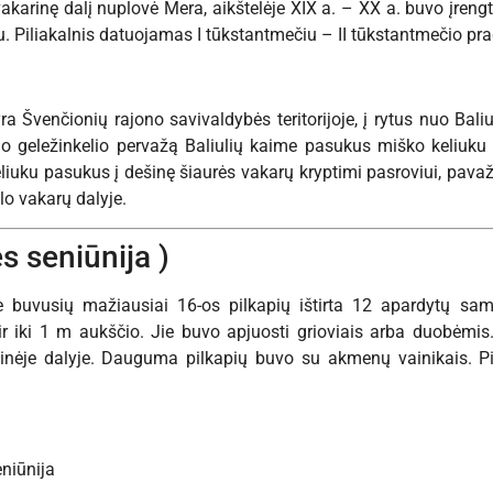
vakarinę dalį nuplovė Mera, aikštelėje XIX a. – XX a. buvo įren
. Piliakalnis datuojamas I tūkstantmečiu – II tūkstantmečio pra
yra Švenčionių rajono savivaldybės teritorijoje, į rytus nuo Ba
o geležinkelio pervažą Baliulių kaime pasukus miško keliuku 
liuku pasukus į dešinę šiaurės vakarų kryptimi pasroviui, pava
lo vakarų dalyje.
ės seniūnija )
e buvusių mažiausiai 16-os pilkapių ištirta 12 apardytų samp
r iki 1 m aukščio. Jie buvo apjuosti grioviais arba duobėmi
inėje dalyje. Dauguma pilkapių buvo su akmenų vainikais. Pil
niūnija