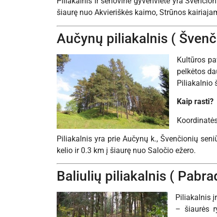
Piliakalnis ir senovinė gyvenvietė yra Švenčioni
šiaurę nuo Akvieriškės kaimo, Strūnos kairiaja
Aučynų piliakalnis ( Švenč
Kultūros pa
pelkėtos dau
Piliakalnio 
Kaip rasti?
Koordinatė
Piliakalnis yra prie Aučynų k., Švenčionių seni
kelio ir 0.3 km į šiaurę nuo Saločio ežero.
Baliulių piliakalnis ( Pabra
Piliakalnis 
– šiaurės r