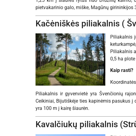
1,25 km į šiaurės rytus nuo Družilių kaimo, 0
pietvakarinio galo, miške, Magūnų girininkijos 3
Kačėniškės piliakalnis ( Š
Piliakalnis 
keturkampė,
Piliakalnis 
0,5 ha plote
Kaip rasti?
Koordinatės
Piliakalnis ir gyvenvietė yra Švenčionių rajo
Ceikiniai, Bijutiškėje ties kapinėmis pasukus į
yra 100 m į kairę šiaurėn.
Kavalčiukų piliakalnis (Str