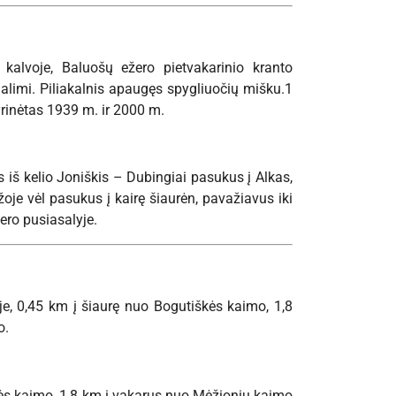
s kalvoje, Baluošų ežero pietvakarinio kranto
 dalimi. Piliakalnis apaugęs spygliuočių mišku.1
yrinėtas 1939 m. ir 2000 m.
s iš kelio Joniškis – Dubingiai pasukus į Alkas,
oje vėl pasukus į kairę šiaurėn, pavažiavus iki
ero pusiasalyje.
oje, 0,45 km į šiaurę nuo Bogutiškės kaimo, 1,8
o.
iškės kaimo, 1,8 km į vakarus nuo Mėžionių kaimo