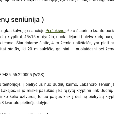
ėnų seniūnija )
rengtas kalvoje, esančioje
Peršokšnų
ežero šiaurinio kranto pusia
etų kryptimi, 45×15 m dydžio, nuolaidėjanti į pietvakarių pusę.
 terasa. Šiauriniame šlaite, 4 m žemiau aikštelės, yra plati na
aitai statūs, iki 20 m aukščio, galiniai – nuolaidesni bei že
789485, 55.220005 (WGS).
s teritorijoje, į pietryčius nuo Budrių kaimo, Labanoro seniūni
akajos, iš jo miške pasukus į kairę rytų kryptimi link Budrių, č
ninko kelio užtvaros, toliau paėjus kiek į dešinę pietryčių kr
 3 kvartalo pietinėje dalyje.