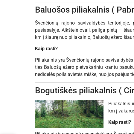
Baluošos piliakalnis ( Pab
Švenčionių rajono savivaldybės teritorijoje,
pusiasalyje. Aikštelė ovali, pailga pietų – šia
km į šiaurę nuo piliakalnio, Baluošų ežero šiaur
Kaip rasti?
Piliakalnis yra Švenčionių rajono savivaldybės 
ties Baluošų ežero pietvakariniu krantu pasuku
nedidelės poilsiavietės miške, nuo jos paėjus t
Bogutiškės piliakalnis ( Cir
Piliakalnis 
km į vakarus
Kaip rasti?
Piliakalnis ir senovinė gyvenvietė yra Švenčion