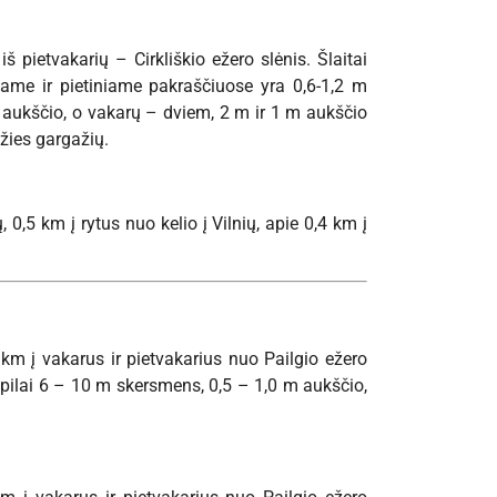
 pietvakarių – Cirkliškio ežero slėnis. Šlaitai
iame ir pietiniame pakraščiuose yra 0,6-1,2 m
 m aukščio, o vakarų – dviem, 2 m ir 1 m aukščio
žies gargažių.
 0,5 km į rytus nuo kelio į Vilnių, apie 0,4 km į
 km į vakarus ir pietvakarius nuo Pailgio ežero
ampilai 6 – 10 m skersmens, 0,5 – 1,0 m aukščio,