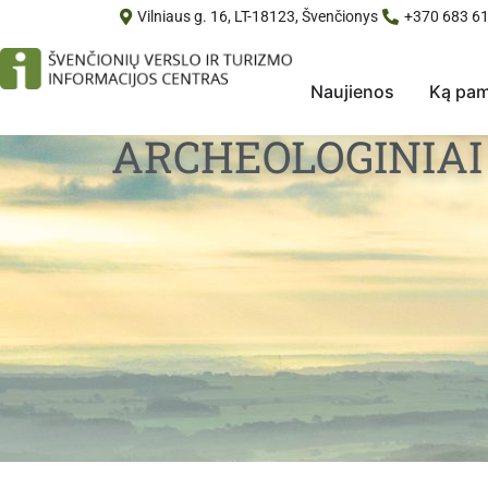
Vilniaus g. 16, LT-18123, Švenčionys
+370 683 61
Naujienos
Ką pam
ARCHEOLOGINIAI