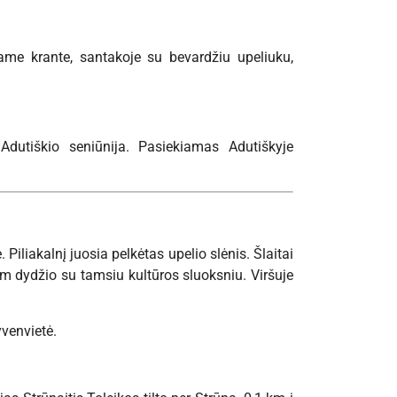
jame krante, santakoje su bevardžiu upeliuku,
, Adutiškio seniūnija. Pasiekiamas Adutiškyje
 Piliakalnį juosia pelkėtas upelio slėnis. Šlaitai
7 m dydžio su tamsiu kultūros sluoksniu. Viršuje
yvenvietė.