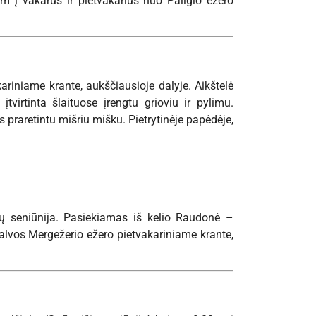
km į vakarus ir pietvakarius nuo Pailgio ežero
ariniame krante, aukščiausioje dalyje. Aikštelė
virtinta šlaituose įrengtu grioviu ir pylimu.
s praretintu mišriu mišku. Pietrytinėje papėdėje,
onių seniūnija. Pasiekiamas iš kelio Raudonė –
 kalvos Mergežerio ežero pietvakariniame krante,