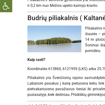
Open toolbar
ir 0,2 km nuo Mėžios upelio kairiojo kranto.
Budrių piliakalnis ( Kaltan
Piliakalnis 
šiaurės – pi
14 m pločio
Šoniniai šl
pomiškiu.
Kaip rasti?
Koordinatės 613860, 6121959 (LKS) arba 25.
Piliakalnis yra Švenčionių rajono savivaldybė
Labanore pasukus į kairę pietuosna keliu link L
pietvakariuosna pavažiavus tiesiai iki privati
pusiasalyje, kiek dešiniau, Prūdiškių girininkijos