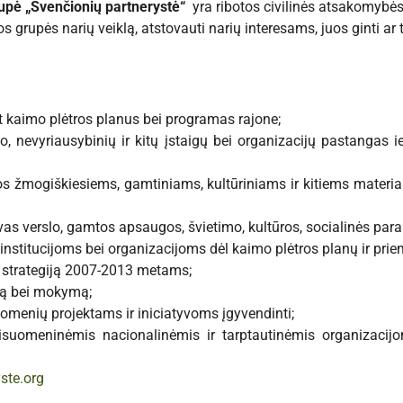
rupė „Švenčionių partnerystė“
yra ribotos civilinės atsakomybės 
os grupės narių veiklą, atstovauti narių interesams, juos ginti ar 
nt kaimo plėtros planus bei programas rajone;
rslo, nevyriausybinių ir kitų įstaigų bei organizacijų pastanga
tos žmogiškiesiems, gamtiniams, kultūriniams ir kitiems materi
tyvas verslo, gamtos apsaugos, švietimo, kultūros, socialinės param
 institucijoms bei organizacijoms dėl kaimo plėtros planų ir pri
s strategiją 2007-2013 metams;
imą bei mokymą;
uomenių projektams ir iniciatyvoms įgyvendinti;
isuomeninėmis nacionalinėmis ir tarptautinėmis organizacijom
ste.org