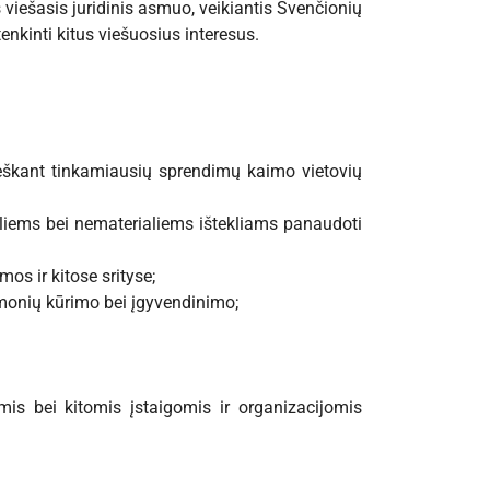
viešasis juridinis asmuo, veikiantis Švenčionių
tenkinti kitus viešuosius interesus.
s ieškant tinkamiausių sprendimų kaimo vietovių
aliems bei nematerialiems ištekliams panaudoti
os ir kitose srityse;
emonių kūrimo bei įgyvendinimo;
is bei kitomis įstaigomis ir organizacijomis