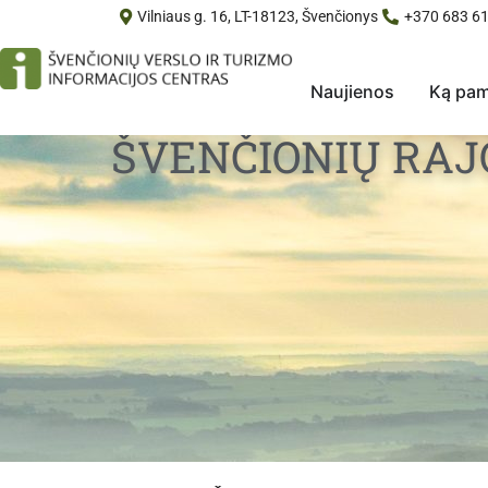
Vilniaus g. 16, LT-18123, Švenčionys
+370 683 61
Naujienos
Ką pam
ŠVENČIONIŲ RAJ