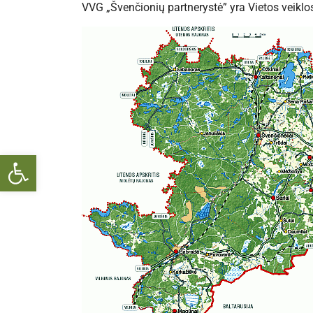
VVG „Švenčionių partnerystė” yra Vietos veikl
Open toolbar