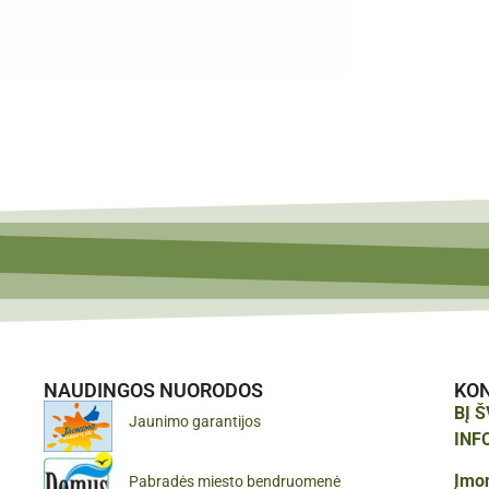
NAUDINGOS NUORODOS
KO
BĮ 
Jaunimo garantijos
INF
Įmo
Pabradės miesto bendruomenė