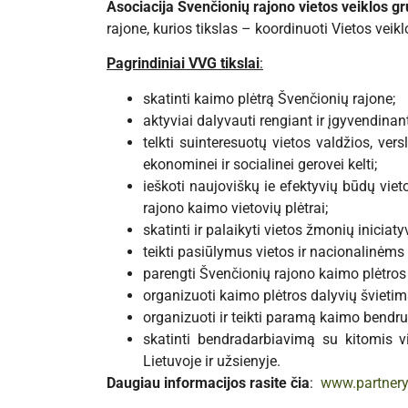
Asociacija Švenčionių rajono vietos veiklos g
rajone, kurios tikslas – koordinuoti Vietos veikl
Pagrindiniai VVG tikslai
:
skatinti kaimo plėtrą Švenčionių rajone;
aktyviai dalyvauti rengiant ir įgyvendina
telkti suinteresuotų vietos valdžios, ve
ekonominei ir socialinei gerovei kelti;
ieškoti naujoviškų ie efektyvių būdų vie
rajono kaimo vietovių plėtrai;
skatinti ir palaikyti vietos žmonių inicia
teikti pasiūlymus vietos ir nacionalinėms
parengti Švenčionių rajono kaimo plėtro
organizuoti kaimo plėtros dalyvių šviet
organizuoti ir teikti paramą kaimo bendr
skatinti bendradarbiavimą su kitomis v
Lietuvoje ir užsienyje.
Daugiau informacijos rasite čia
:
www.partnery