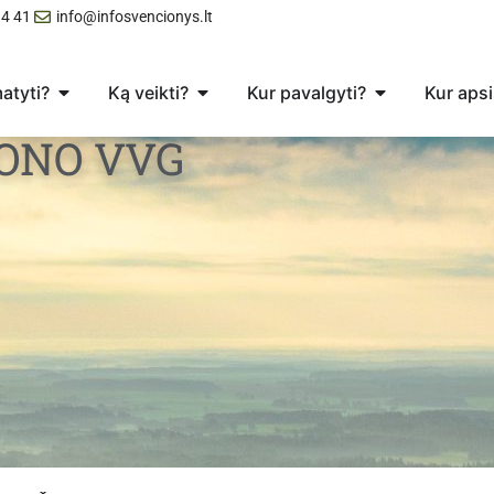
4 41
info@infosvencionys.lt
atyti?
Ką veikti?
Kur pavalgyti?
Kur apsi
ONO VVG