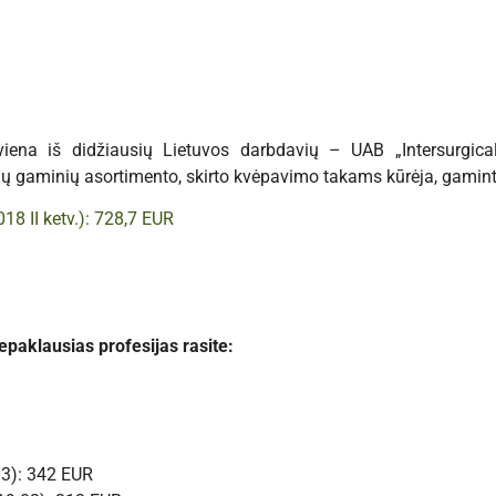
 viena iš didžiausių Lietuvos darbdavių – UAB „Intersurgic
ių gaminių asortimento, skirto kvėpavimo takams kūrėja, gamintoj
8 II ketv.): 728,7 EUR
epaklausias profesijas rasite:
03): 342 EUR