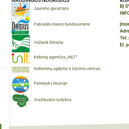
NAUDINGOS NUORODOS
KO
BĮ 
Jaunimo garantijos
INF
Įmo
Pabradės miesto bendruomenė
Adr
Tel.
Važiuok dviračiu
El. 
Kelionių agentūra „INLT“
Kaltanėnų ugdymo ir turizmo centras
Pamatyk Lietuvoje
Gražiausios sodybos