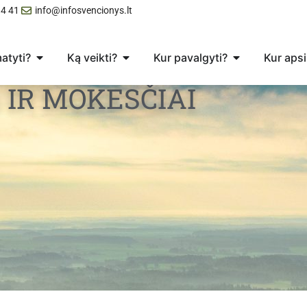
4 41
info@infosvencionys.lt
atyti?
Ką veikti?
Kur pavalgyti?
Kur apsi
 IR MOKESČIAI