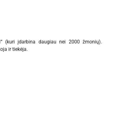
al“ (kuri įdarbina daugiau nei 2000 žmonių).
a ir tiekėja.