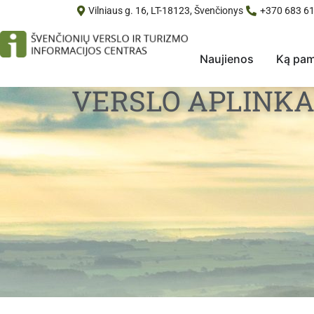
Vilniaus g. 16, LT-18123, Švenčionys
+370 683 61
Naujienos
Ką pam
VERSLO APLINKA