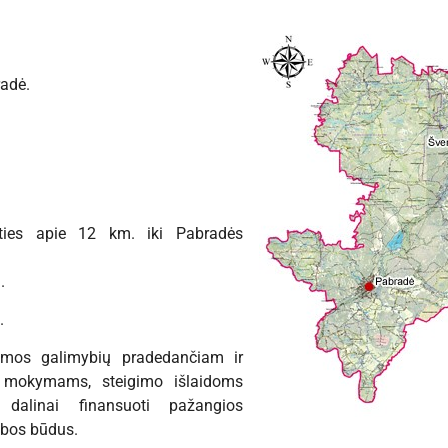
radė.
toties apie 12 km. iki Pabradės
.
.
amos galimybių pradedančiam ir
ą mokymams, steigimo išlaidoms
, dalinai finansuoti pažangios
albos būdus.