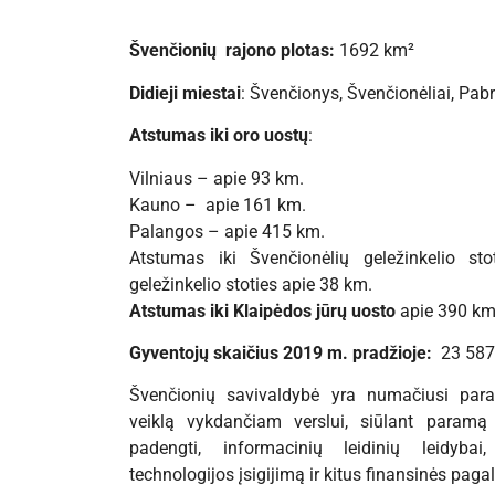
Švenčionių rajono plotas:
1692 km²
Didieji miestai
: Švenčionys, Švenčionėliai, Pab
Atstumas iki oro uostų
:
Vilniaus – apie 93 km.
Kauno – apie 161 km.
Palangos – apie 415 km.
Atstumas iki Švenčionėlių geležinkelio s
geležinkelio stoties apie 38 km.
Atstumas iki Klaipėdos jūrų uosto
apie 390 km
Gyventojų skaičius 2019 m. pradžioje:
23 587
Švenčionių savivaldybė yra numačiusi par
veiklą vykdančiam verslui, siūlant param
padengti, informacinių leidinių leidybai
technologijos įsigijimą ir kitus finansinės pag