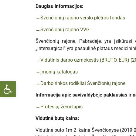
Daugiau informacijos:
→Švenčionių rajono verslo plėtros fondas
→Švenčionių rajono VVG
Švenčionių rajone, Pabradėje, yra įsikūrusi
„Intersurgical“ yra pasaulinė plataus medicinin
→Vidutinis darbo užmokestis (BRUTO, EUR) (201
→Įmonių katalogas
Open toolbar
→Darbo rinkos rodikliai Švenčionių rajone
Informacija apie savivaldybėje paklausias ir n
→Profesijų žemėlapis
Vidutinė butų kaina:
Vidutinė buto 1m 2 kaina Švenčionyse (2019.