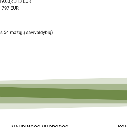
19.03): 313 EUR
: 797 EUR
(iš 54 mažųjų savivaldybių)