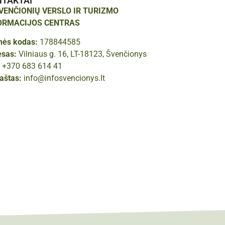
NTAKTAI
ŠVENČIONIŲ VERSLO IR TURIZMO
ORMACIJOS CENTRAS
nės kodas:
178844585
esas:
Vilniaus g. 16, LT-18123, Švenčionys
:
+370 683 614 41
paštas:
info@infosvencionys.lt