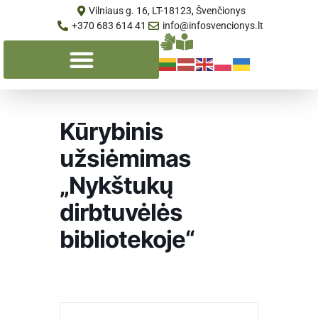
Vilniaus g. 16, LT-18123, Švenčionys
+370 683 614 41
info@infosvencionys.lt
Kūrybinis
užsiėmimas
„Nykštukų
dirbtuvėlės
bibliotekoje“