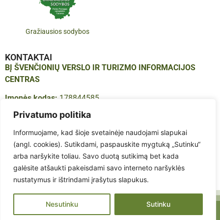
Gražiausios sodybos
KONTAKTAI
BĮ ŠVENČIONIŲ VERSLO IR TURIZMO INFORMACIJOS
CENTRAS
Įmonės kodas:
178844585
Adresas:
Vilniaus g. 16, LT-18123, Švenčionys
Privatumo politika
Tel.:
+370 683 614 41
Informuojame, kad šioje svetainėje naudojami slapukai
El. paštas:
info@infosvencionys.lt
(angl. cookies). Sutikdami, paspauskite mygtuką „Sutinku“
arba naršykite toliau. Savo duotą sutikimą bet kada
galėsite atšaukti pakeisdami savo interneto naršyklės
nustatymus ir ištrindami įrašytus slapukus.
Nesutinku
Sutinku
©2026 Švenčionių verslo ir turizmo informacijos centras