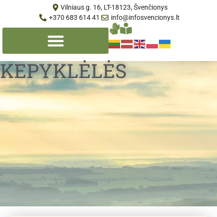
Vilniaus g. 16, LT-18123, Švenčionys
+370 683 614 41
info@infosvencionys.lt
KEPYKLĖLĖS