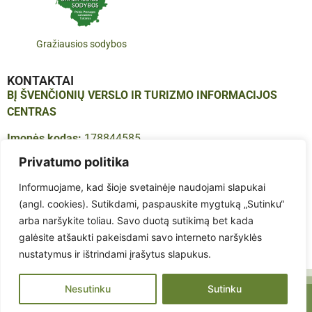
Gražiausios sodybos
KONTAKTAI
BĮ ŠVENČIONIŲ VERSLO IR TURIZMO INFORMACIJOS
CENTRAS
Įmonės kodas:
178844585
Adresas:
Vilniaus g. 16, LT-18123, Švenčionys
Privatumo politika
Tel.:
+370 683 614 41
Informuojame, kad šioje svetainėje naudojami slapukai
El. paštas:
info@infosvencionys.lt
(angl. cookies). Sutikdami, paspauskite mygtuką „Sutinku“
arba naršykite toliau. Savo duotą sutikimą bet kada
galėsite atšaukti pakeisdami savo interneto naršyklės
nustatymus ir ištrindami įrašytus slapukus.
Nesutinku
Sutinku
©2026 Švenčionių verslo ir turizmo informacijos centras