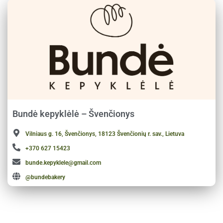
Bundė kepyklėlė – Švenčionys
Vilniaus g. 16, Švenčionys, 18123 Švenčionių r. sav., Lietuva
+370 627 15423
bunde.kepyklele@gmail.com
@bundebakery