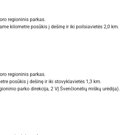
ro regioninis parkas.
me kilometre posūkis į dešinę ir iki poilsiavietės 2,0 km.
ro regioninis parkas.
re posūkis į dešinę ir iki stovyklavietės 1,3 km.
regioninio parko direkcija, 2 VĮ Švenčionėlių miškų urėdija).