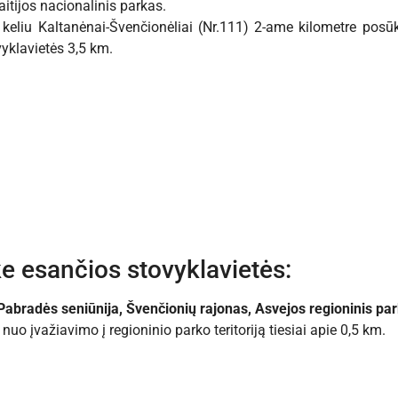
itijos nacionalinis parkas.
 keliu Kaltanėnai-Švenčionėliai (Nr.111) 2-ame kilometre posūki
vyklavietės 3,5 km.
e esančios stovyklavietės:
 Pabradės seniūnija, Švenčionių rajonas, Asvejos regioninis pa
nuo įvažiavimo į regioninio parko teritoriją tiesiai apie 0,5 km.