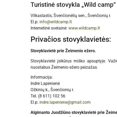
Turistinė stovykla „Wild camp“
Vilkaslastis, Švenčionėlių sen., Švenčionių r.
El.p:
info@wildcamp.lt
Internetinė svetainė:
www.wildcamp.lt
Privačios stovyklavietės:
Stovyklavietė prie Žeimenio ežero.
Stovyklavietė įsikūrus miško apsuptyje. Važi
nuostabus Žeimenio ežero peizažas.
Informacija:
Indrė Lapėnienė
Ožkinių k., Švenčionių r.
Tel. (8 611) 102 56
El.p:
indre.lapeniene@gmail.com
Algimanto Juodžiūno stovyklavietė prie Žeime