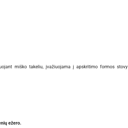
uojant miško takeliu, įvažiuojama į apskritimo formos stovykl
nių ežero.