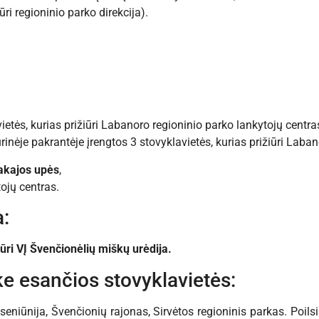
iūri regioninio parko direkcija).
ietės, kurias prižiūri Labanoro regioninio parko lankytojų centra
inėje pakrantėje įrengtos 3 stovyklavietės, kurias prižiūri Laba
Lakajos upės
,
tojų centras.
a:
iūri VĮ Švenčionėlių miškų urėdija.
e esančios stovyklavietės:
seniūnija, Švenčionių rajonas, Sirvėtos regioninis parkas. Poilsi