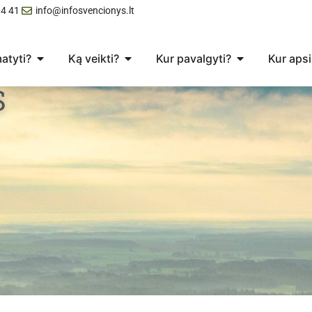
4 41
info@infosvencionys.lt
atyti?
Ką veikti?
Kur pavalgyti?
Kur apsi
S