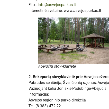
El.p:.
info@asvejosparkas.lt
Internetinė svetainė: www.asvejosparkas.lt
Abejučių stovyklavietė
2. Bekepurių stovyklavietė prie Asvejos ežero
Pabradės seniūnija, Švenčionių rajonas, Asvejo
Važiuojant keliu Joniškis-Padubingė-Abejučiai 
Informacija:
Asvejos regioninio parko direkcija
Tel. (8 383) 472 22