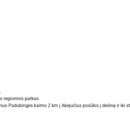
.
s regioninis parkas.
nuo Padubingės kaimo 2 km į Abejučius posūkis į dešinę ir iki s