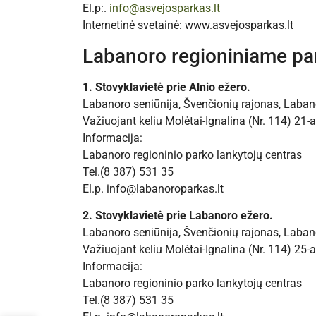
El.p:.
info@asvejosparkas.lt
Internetinė svetainė: www.asvejosparkas.lt
Labanoro regioniniame par
1. Stovyklavietė prie Alnio ežero.
Labanoro seniūnija, Švenčionių rajonas, Labano
Važiuojant keliu Molėtai-Ignalina (Nr. 114) 21-a
Informacija:
Labanoro regioninio parko lankytojų centras
Tel.(8 387) 531 35
El.p. info@labanoroparkas.lt
2. Stovyklavietė prie Labanoro ežero.
Labanoro seniūnija, Švenčionių rajonas, Labano
Važiuojant keliu Molėtai-Ignalina (Nr. 114) 25-a
Informacija:
Labanoro regioninio parko lankytojų centras
Tel.(8 387) 531 35