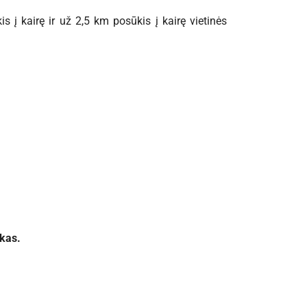
s į kairę ir už 2,5 km posūkis į kairę vietinės
rkas.