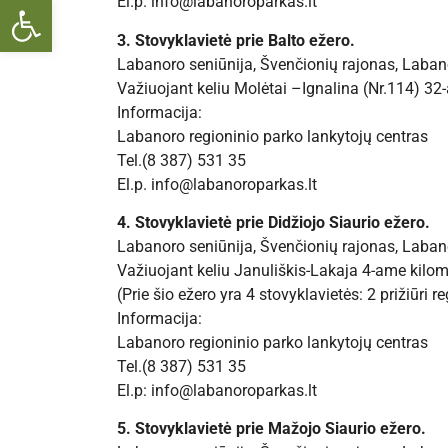
Open toolbar
El.p. info@labanoroparkas.lt
3. Stovyklavietė prie Balto ežero.
Labanoro seniūnija, Švenčionių rajonas, Labano
Važiuojant keliu Molėtai –Ignalina (Nr.114) 32-a
Informacija:
Labanoro regioninio parko lankytojų centras
Tel.(8 387) 531 35
El.p. info@labanoroparkas.lt
4. Stovyklavietė prie Didžiojo Siaurio ežero.
Labanoro seniūnija, Švenčionių rajonas, Labano
Važiuojant keliu Januliškis-Lakaja 4-ame kilomet
(Prie šio ežero yra 4 stovyklavietės: 2 prižiūri 
Informacija:
Labanoro regioninio parko lankytojų centras
Tel.(8 387) 531 35
El.p: info@labanoroparkas.lt
5. Stovyklavietė prie Mažojo Siaurio ežero.