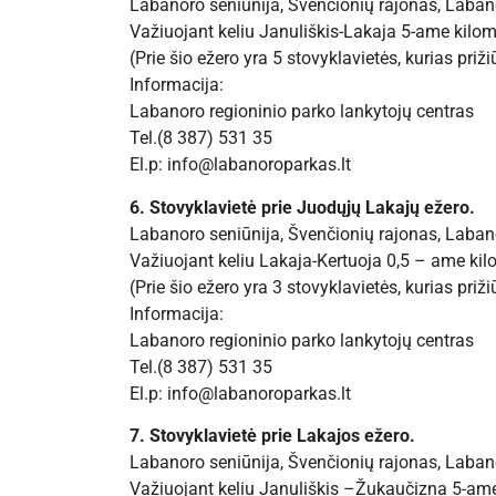
Labanoro seniūnija, Švenčionių rajonas, Labano
Važiuojant keliu Januliškis-Lakaja 5-ame kilomet
(Prie šio ežero yra 5 stovyklavietės, kurias priži
Informacija:
Labanoro regioninio parko lankytojų centras
Tel.(8 387) 531 35
El.p: info@labanoroparkas.lt
6. Stovyklavietė prie Juodųjų Lakajų ežero.
Labanoro seniūnija, Švenčionių rajonas, Labano
Važiuojant keliu Lakaja-Kertuoja 0,5 – ame kilom
(Prie šio ežero yra 3 stovyklavietės, kurias priži
Informacija:
Labanoro regioninio parko lankytojų centras
Tel.(8 387) 531 35
El.p: info@labanoroparkas.lt
7. Stovyklavietė prie Lakajos ežero.
Labanoro seniūnija, Švenčionių rajonas, Labano
Važiuojant keliu Januliškis –Žukaučizna 5-ame k