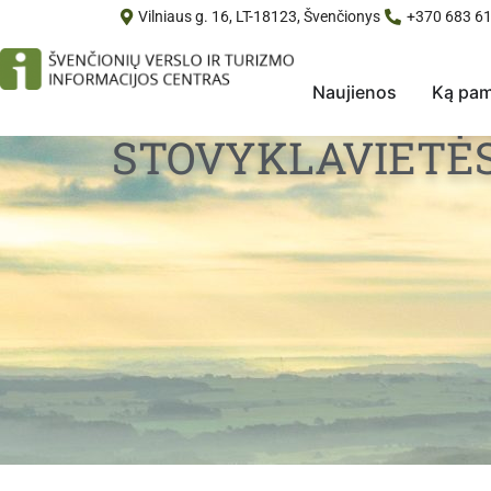
Vilniaus g. 16, LT-18123, Švenčionys
+370 683 61
Naujienos
Ką pam
STOVYKLAVIETĖ