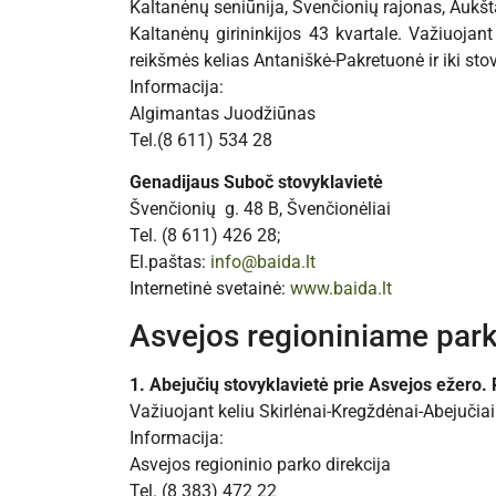
Kaltanėnų seniūnija, Švenčionių rajonas, Aukšta
Kaltanėnų girininkijos 43 kvartale. Važiuojant
reikšmės kelias Antaniškė-Pakretuonė ir iki sto
Informacija:
Algimantas Juodžiūnas
Tel.(8 611) 534 28
Genadijaus Suboč stovyklavietė
Švenčionių g. 48 B, Švenčionėliai
Tel. (8 611) 426 28;
El.paštas:
info@baida.lt
Internetinė svetainė:
www.baida.lt
Asvejos regioniniame park
1. Abejučių stovyklavietė prie Asvejos ežero.
Važiuojant keliu Skirlėnai-Kregždėnai-Abejučiai 
Informacija:
Asvejos regioninio parko direkcija
Tel. (8 383) 472 22