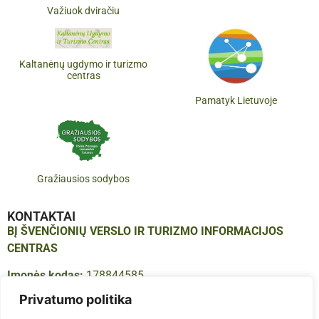
Važiuok dviračiu
Kaltanėnų ugdymo ir turizmo
centras
Pamatyk Lietuvoje
Gražiausios sodybos
KONTAKTAI
BĮ ŠVENČIONIŲ VERSLO IR TURIZMO INFORMACIJOS
CENTRAS
Įmonės kodas:
178844585
Adresas:
Vilniaus g. 16, LT-18123, Švenčionys
Privatumo politika
Tel.:
+370 683 614 41