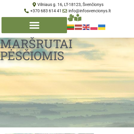
Vilniaus g. 16, LT-18123, Švenčionys
+370 683 614 41
info@infosvencionys.lt
MARŠRUTAI
PĖSČIOMIS