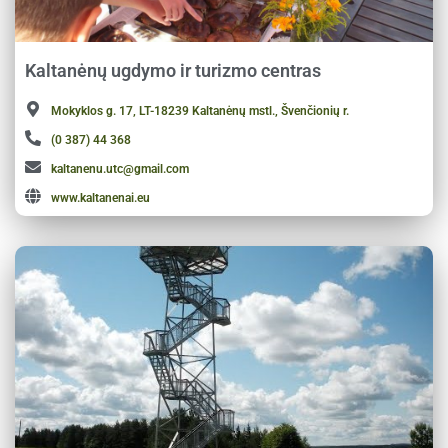
Kaltanėnų ugdymo ir turizmo centras
Mokyklos g. 17, LT-18239 Kaltanėnų mstl., Švenčionių r.
(0 387) 44 368
kaltanenu.utc@gmail.com
www.kaltanenai.eu