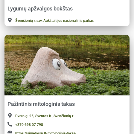
Lygumų apžvalgos bokštas
Švenčionių r. sav. Aukštaitijos nacionalinis parkas
Pažintinis mitologinis takas
Dvaro g. 25, Šventos k., Švenčionių r.
+370 698 07 798
https://sirvetosrp.lt/mitologinis-takas/