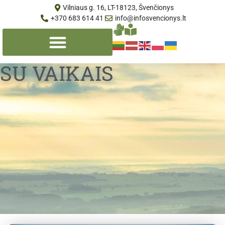
Vilniaus g. 16, LT-18123, Švenčionys
+370 683 614 41
info@infosvencionys.lt
SU VAIKAIS