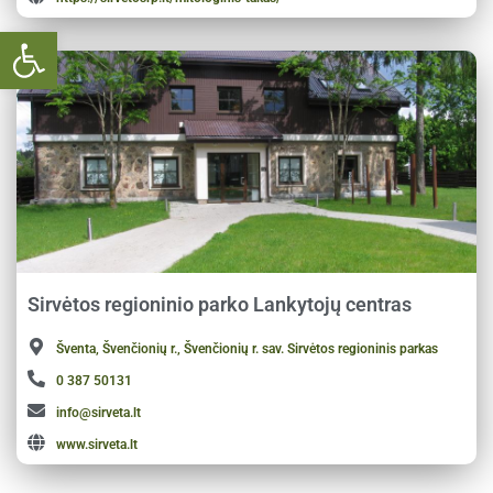
Open toolbar
Sirvėtos regioninio parko Lankytojų centras
Šventa, Švenčionių r., Švenčionių r. sav. Sirvėtos regioninis parkas
0 387 50131
info@sirveta.lt
www.sirveta.lt