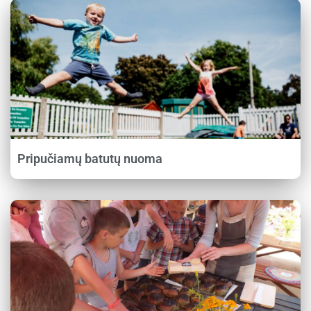
Pripučiamų batutų nuoma