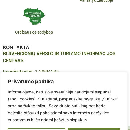
Pamatyk Lietuvoje
Gražiausios sodybos
KONTAKTAI
BĮ ŠVENČIONIŲ VERSLO IR TURIZMO INFORMACIJOS
CENTRAS
Įmonės kodas:
178844585
Adresas:
Vilniaus g. 16, LT-18123, Švenčionys
Privatumo politika
Tel.:
+370 683 614 41
Informuojame, kad šioje svetainėje naudojami slapukai
El. paštas:
info@infosvencionys.lt
(angl. cookies). Sutikdami, paspauskite mygtuką „Sutinku“
arba naršykite toliau. Savo duotą sutikimą bet kada
galėsite atšaukti pakeisdami savo interneto naršyklės
nustatymus ir ištrindami įrašytus slapukus.