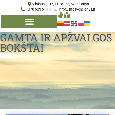
Vilniaus g. 16, LT-18123, Švenčionys
+370 683 614 41
info@infosvencionys.lt
GAMTA IR APŽVALGOS
BOKŠTAI