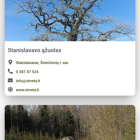
Stanislavavo ąžuolas
Stanislavavas, Švenčionių r. sav.
0 387 47 524
info@sirveta.lt
www.sirveta.lt