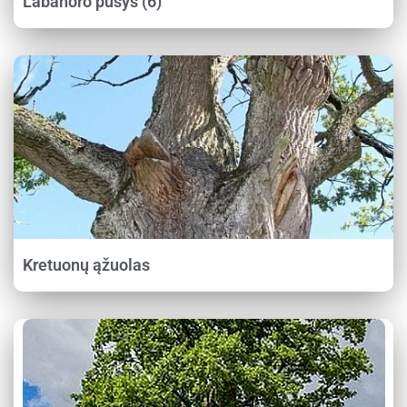
Labanoro pušys (6)
Kretuonų ąžuolas