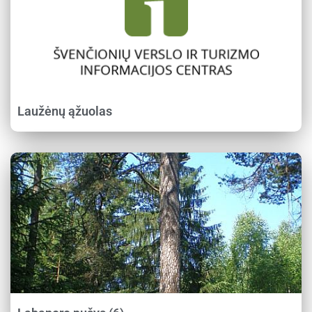
Laužėnų ąžuolas