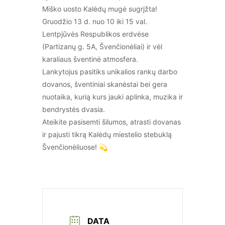
Miško uosto Kalėdų mugė sugrįžta!
Gruodžio 13 d. nuo 10 iki 15 val.
Lentpjūvės Respublikos erdvėse
(Partizanų g. 5A, Švenčionėliai) ir vėl
karaliaus šventinė atmosfera.
Lankytojus pasitiks unikalios rankų darbo
dovanos, šventiniai skanėstai bei gera
nuotaika, kurią kurs jauki aplinka, muzika ir
bendrystės dvasia.
Ateikite pasisemti šilumos, atrasti dovanas
ir pajusti tikrą Kalėdų miestelio stebuklą
Švenčionėliuose! 💫
DATA