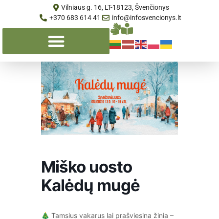
Vilniaus g. 16, LT-18123, Švenčionys
+370 683 614 41
info@infosvencionys.lt
Miško uosto
Kalėdų mugė
🎄 Tamsius vakarus lai prašviesina žinia –