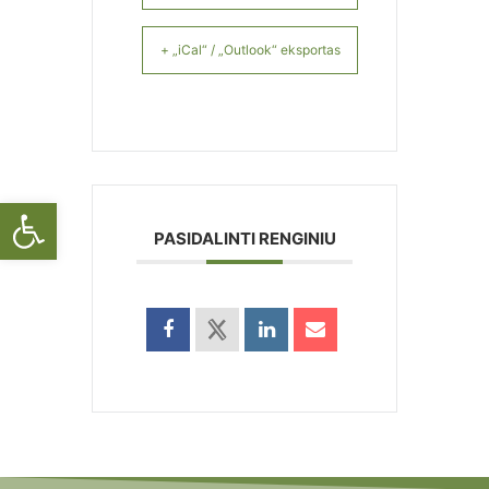
+ „iCal“ / „Outlook“ eksportas
Open toolbar
PASIDALINTI RENGINIU