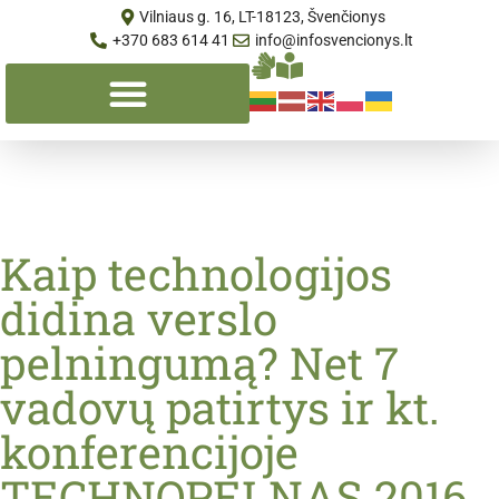
Vilniaus g. 16, LT-18123, Švenčionys
+370 683 614 41
info@infosvencionys.lt
Kaip technologijos
didina verslo
pelningumą? Net 7
vadovų patirtys ir kt.
konferencijoje
TECHNOPELNAS 2016