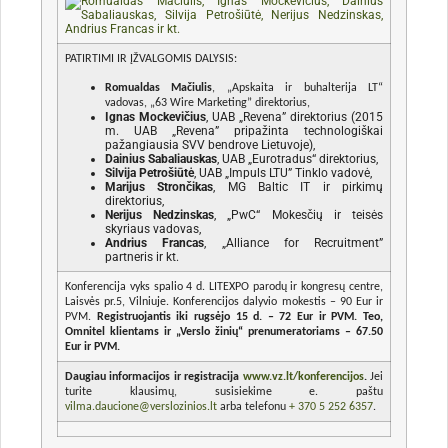
PATIRTIMI IR ĮŽVALGOMIS DALYSIS:
Romualdas Mačiulis
, „Apskaita ir buhalterija LT“
vadovas, „63 Wire Marketing” direktorius,
Ignas Mockevičius
, UAB „Revena” direktorius (2015
m. UAB „Revena” pripažinta technologiškai
pažangiausia SVV bendrove Lietuvoje),
Dainius Sabaliauskas
, UAB „Eurotradus“ direktorius,
Silvija Petrošiūtė
, UAB „Impuls LTU” Tinklo vadovė,
Marijus Strončikas
, MG Baltic IT ir pirkimų
direktorius,
Nerijus Nedzinskas
, „PwC“ Mokesčių ir teisės
skyriaus vadovas,
Andrius Francas
, „Alliance for Recruitment”
partneris ir kt.
Konferencija vyks spalio 4 d. LITEXPO parodų ir kongresų centre,
Laisvės pr.5, Vilniuje. Konferencijos dalyvio mokestis – 90 Eur ir
PVM.
Registruojantis iki rugsėjo 15 d. – 72 Eur ir PVM. Teo,
Omnitel klientams ir „Verslo žinių“ prenumeratoriams – 67.50
Eur ir PVM.
Daugiau informacijos ir registracija
www.vz.lt/konferencijos
.
Jei
turite klausimų, susisiekime e. paštu
vilma.daucione@verslozinios.lt
arba telefonu
+ 370 5 252 6357
.