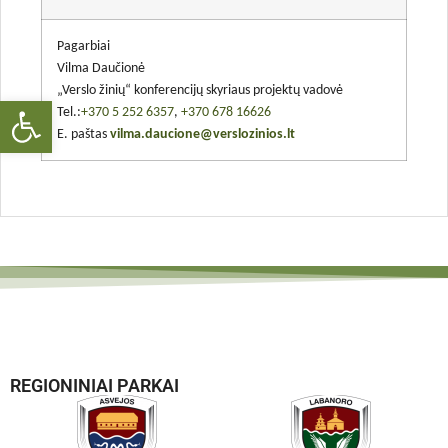
Pagarbiai
Vilma Daučionė
„Verslo žinių“ konferencijų skyriaus projektų vadovė
Open toolbar
Tel.:
+370 5 252 6357
,
+370 678 16626
E. paštas
vilma.daucione@verslozinios.lt
REGIONINIAI PARKAI