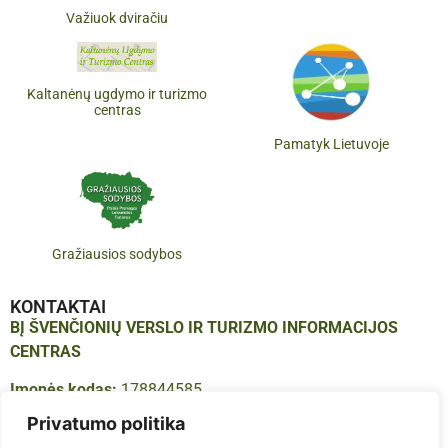
Važiuok dviračiu
Kaltanėnų ugdymo ir turizmo
centras
Pamatyk Lietuvoje
Gražiausios sodybos
KONTAKTAI
BĮ ŠVENČIONIŲ VERSLO IR TURIZMO INFORMACIJOS
CENTRAS
Įmonės kodas:
178844585
Adresas:
Vilniaus g. 16, LT-18123, Švenčionys
Privatumo politika
Tel.:
+370 683 614 41