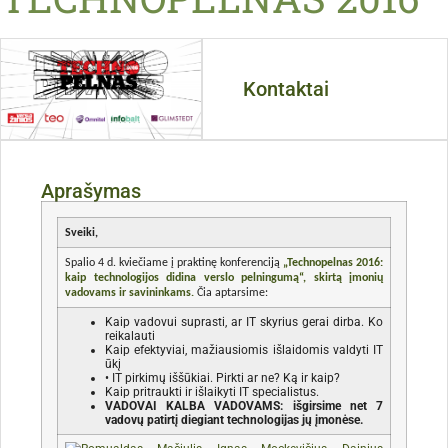
Kontaktai
Aprašymas
Sveiki,
Spalio 4 d. kviečiame į praktinę konferenciją
„Technopelnas 2016:
kaip technologijos didina verslo pelningumą“, skirtą įmonių
vadovams ir savininkams.
Čia aptarsime:
Kaip vadovui suprasti, ar IT skyrius gerai dirba. Ko
reikalauti
Kaip efektyviai, mažiausiomis išlaidomis valdyti IT
ūkį
• IT pirkimų iššūkiai. Pirkti ar ne? Ką ir kaip?
Kaip pritraukti ir išlaikyti IT specialistus.
VADOVAI KALBA VADOVAMS: išgirsime net 7
vadovų patirtį diegiant technologijas jų įmonėse.